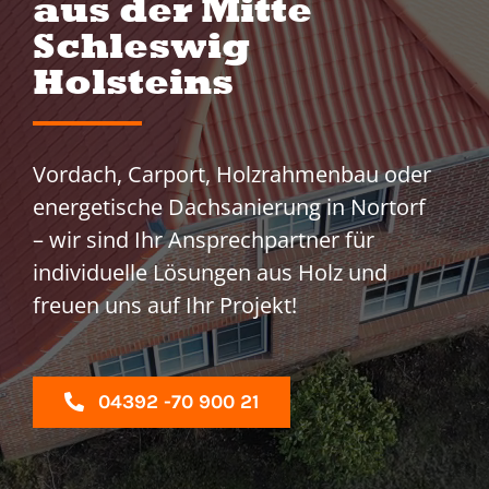
aus der Mitte
KARRIERE
Schleswig
KONTAKT
Holsteins
Vordach, Carport, Holzrahmenbau oder
energetische Dachsanierung in Nortorf
– wir sind Ihr Ansprechpartner für
individuelle Lösungen aus Holz und
freuen uns auf Ihr Projekt!
04392 -70 900 21