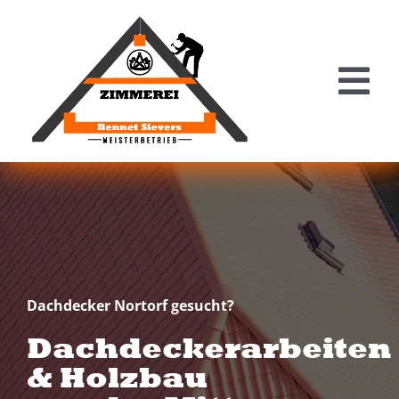
Zum
Inhalt
springen
To
Na
HOME
ÜBER UNS
LEISTUNGEN
Dachdecker Nortorf gesucht?
Dachdeckerarbeiten
REFERENZEN
& Holzbau